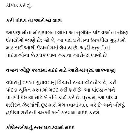
ડીકોડ કરીશું.
કરી પાંદડા ના આરોગ્ય લાભ
આપણામાંના મોટાભાગના લોકો આ સુગંધિત પાંદડાઓના રાંધણ
ઉપયોગો જાણે છે; જો કે, આ પાંદડા તેમના forષધીય ગુણધર્મો
માટે સદીઓથી ઉપયોગમાં લેવાય છે. અહીં કryીનાં
પાંદડાઓનાં કેટલાક લાભ અથવા આરોગ્ય લાભો છે
વજન ઓછું કરવામાં મદદ માટે આરોગ્યપ્રદ શાકભાજી
વધારાનું વજન ગુમાવવાનું વિચારી રહ્યા છો? ઠીક છે, કરી
પાંદડા યુક્તિ કરવામાં મદદ કરી શકે છે. આ પાંદડા તમને
પાતળી દેખાવા માટે બે રીતે કાર્ય કરે છે. પ્રથમ, આ પાંદડા
શરીરને ઝેરમાંથી છુટકારો મેળવવામાં મદદ કરે છે અને બીજું,
હઠીલા શરીરની ચરબી બર્ન કરવામાં મદદ કરશે.
કોલેસ્ટરોલનું સ્તર ઘટાડવામાં મદદ