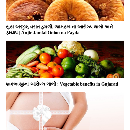
સુકા અંજીર, વસંત ડુંગળી, જામફળ ના આરોગ્ય લાભો અને
ફાયદા | Anjir Jamfal Onion na Fayda
શાકભાજીના આરોગ્ય લાભો : Vegetable benefits in Gujarati