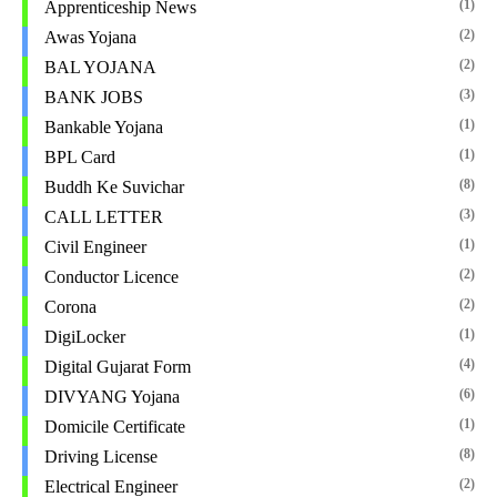
(1)
Apprenticeship News
(2)
Awas Yojana
(2)
BAL YOJANA
(3)
BANK JOBS
(1)
Bankable Yojana
(1)
BPL Card
(8)
Buddh Ke Suvichar
(3)
CALL LETTER
(1)
Civil Engineer
(2)
Conductor Licence
(2)
Corona
(1)
DigiLocker
(4)
Digital Gujarat Form
(6)
DIVYANG Yojana
(1)
Domicile Certificate
(8)
Driving License
(2)
Electrical Engineer