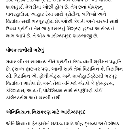
શાકાહારી કેલરીમાં ઓછી હોય છે, તેમ છતાં પોષણનું
પાવરહાઉસ, આહાર રેસા સાથે પ્રોટીન, ખનિજો અને
વિટામિન્સથી ભરપૂર હોય છે. ઓછી કેલરી અને ચરબી સાથે
ઉચ્ચ પ્રોટીન તેમ જ ફાઇબરનું મિશ્રણ હૃદય આરોગ્યને
લાભ આપે છે. તે એક આરોગ્યપ્રદ શાકભાજી છે.
પોષક તત્વોથી ભરેલું
ગવાર બીન્સ સામાન્ય રીતે પ્રોટીન મેળવવાની શ્રીમંત પદ્ધતિ
છે, દ્રાવ્ય ફાઇબર પણ, આની સાથે તેમાં વિટામિન કે, વિટામિન
સી, વિટામિન એ, ફોલીએટ્સ અને કાર્બોહાઈડ્રેટથી ભરપૂર
વિટામિન શામેલ છે, અને તેમાં ખનિજો એટલે કે ફોસ્ફરસ,
કેલ્શિયમ, આયર્ન, પોટેશિયમ સાથે સંપૂર્ણપણે કોઈ
કોલેસ્ટરોલ અને ચરબી નથી.
એનિમિયાના નિરાકરણ માટે આરોગ્યપ્રદ
એનિમિયાના ફેરફારોને ઘટાડવા માટે લોહ દ્રાવ્ય અને શોષક