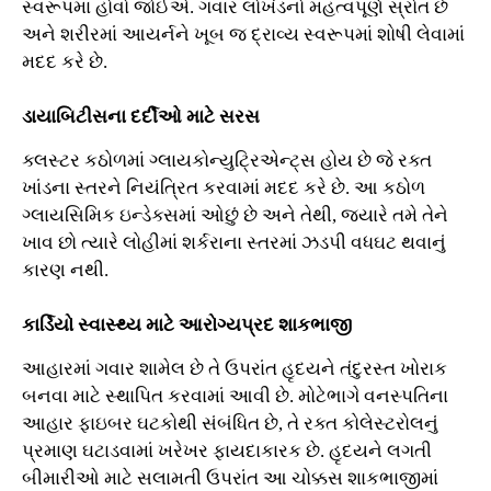
સ્વરૂપમાં હોવો જોઈએ. ગવાર લોખંડનો મહત્વપૂર્ણ સ્રોત છે
અને શરીરમાં આયર્નને ખૂબ જ દ્રાવ્ય સ્વરૂપમાં શોષી લેવામાં
મદદ કરે છે.
ડાયાબિટીસના દર્દીઓ માટે સરસ
ક્લસ્ટર કઠોળમાં ગ્લાયકોન્યુટ્રિએન્ટ્સ હોય છે જે રક્ત
ખાંડના સ્તરને નિયંત્રિત કરવામાં મદદ કરે છે. આ કઠોળ
ગ્લાયસિમિક ઇન્ડેક્સમાં ઓછું છે અને તેથી, જ્યારે તમે તેને
ખાવ છો ત્યારે લોહીમાં શર્કરાના સ્તરમાં ઝડપી વધઘટ થવાનું
કારણ નથી.
કાર્ડિયો સ્વાસ્થ્ય માટે આરોગ્યપ્રદ શાકભાજી
આહારમાં ગવાર શામેલ છે તે ઉપરાંત હૃદયને તંદુરસ્ત ખોરાક
બનવા માટે સ્થાપિત કરવામાં આવી છે. મોટેભાગે વનસ્પતિના
આહાર ફાઇબર ઘટકોથી સંબંધિત છે, તે રક્ત કોલેસ્ટરોલનું
પ્રમાણ ઘટાડવામાં ખરેખર ફાયદાકારક છે. હૃદયને લગતી
બીમારીઓ માટે સલામતી ઉપરાંત આ ચોક્કસ શાકભાજીમાં