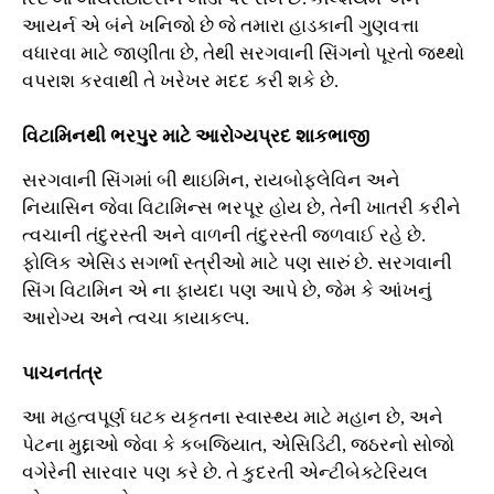
આયર્ન એ બંને ખનિજો છે જે તમારા હાડકાની ગુણવત્તા
વધારવા માટે જાણીતા છે, તેથી સરગવાની સિંગનો પૂરતો જથ્થો
વપરાશ કરવાથી તે ખરેખર મદદ કરી શકે છે.
વિટામિનથી ભરપુર માટે આરોગ્યપ્રદ શાકભાજી
સરગવાની સિંગમાં બી થાઇમિન, રાયબોફ્લેવિન અને
નિયાસિન જેવા વિટામિન્સ ભરપૂર હોય છે, તેની ખાતરી કરીને
ત્વચાની તંદુરસ્તી અને વાળની ​​તંદુરસ્તી જળવાઈ રહે છે.
ફોલિક એસિડ સગર્ભા સ્ત્રીઓ માટે પણ સારું છે. સરગવાની
સિંગ વિટામિન એ ના ફાયદા પણ આપે છે, જેમ કે આંખનું
આરોગ્ય અને ત્વચા કાયાકલ્પ.
પાચનતંત્ર
આ મહત્વપૂર્ણ ઘટક યકૃતના સ્વાસ્થ્ય માટે મહાન છે, અને
પેટના મુદ્દાઓ જેવા કે કબજિયાત, એસિડિટી, જઠરનો સોજો
વગેરેની સારવાર પણ કરે છે. તે કુદરતી એન્ટીબેક્ટેરિયલ