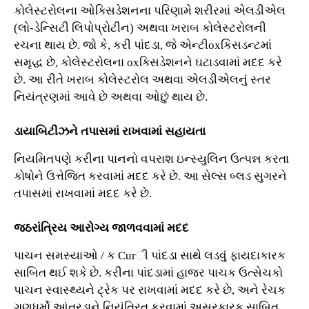
કોલેસ્ટરોલના ઓક્સિડેશનના પરિણામે શરીરમાં એલડીએલ
(લો-ડેન્સિટી લિપોપ્રોટીન) અથવા ખરાબ કોલેસ્ટરોલની
રચના થાય છે. જો કે, કરી પાંદડા, જે એન્ટીoxકિસડન્ટમાં
સમૃદ્ધ છે, કોલેસ્ટરોલના oxક્સિડેશનને ઘટાડવામાં મદદ કરે
છે. આ રીતે ખરાબ કોલેસ્ટરોલ અથવા એલડીએલનું સ્તર
નિયંત્રણમાં આવે છે અથવા ઓછું થાય છે.
ડાયાબિટીઝને તપાસમાં રાખવામાં સહાયતા
નિયમિતપણે કરીના પાનનો વપરાશ ઇન્સ્યુલિન ઉત્પન્ન કરતા
કોષોને ઉત્તેજિત કરવામાં મદદ કરે છે. આ સેલ્સ બ્લડ સુગરને
તપાસમાં રાખવામાં મદદ કરે છે.
જઠરાંત્રિય આરોગ્ય જાળવવામાં મદદ
પાચન સમસ્યાઓ / ક Curી પાંદડા સાથે લડવું ફાયદાકારક
સાબિત થઈ શકે છે. કરીના પાંદડામાં હાજર પાચક ઉત્સેચકો
પાચન સ્વાસ્થ્યને ટ્રેક પર રાખવામાં મદદ કરે છે, અને રેચક
ગુણધર્મો આંતરડાને નિયંત્રિત કરવામાં અસરકારક સાબિત