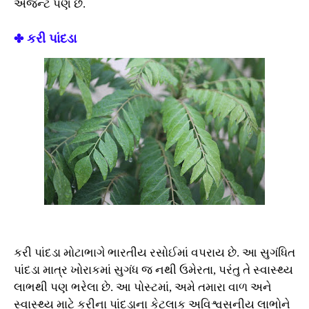
એજન્ટ પણ છે.
✤ કરી પાંદડા
કરી પાંદડા મોટાભાગે ભારતીય રસોઈમાં વપરાય છે. આ સુગંધિત
પાંદડા માત્ર ખોરાકમાં સુગંધ જ નથી ઉમેરતા, પરંતુ તે સ્વાસ્થ્ય
લાભથી પણ ભરેલા છે. આ પોસ્ટમાં, અમે તમારા વાળ અને
સ્વાસ્થ્ય માટે કરીના પાંદડાના કેટલાક અવિશ્વસનીય લાભોને