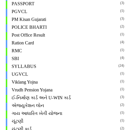
(3)
PASSPORT
(1)
PGVCL
(3)
PM Kisan Gujarati
(2)
POLICE BHARTI
(1)
Post Office Result
(4)
Ration Card
(1)
RMC
(4)
SBI
(24)
SYLLABUS
(1)
UGVCL
(1)
Viklang Yojna
(1)
Vrudh Pension Yojana
(3)
ઈ-નિર્માણ કાર્ડ અને U-WIN કાર્ડ
(2)
એજ્યુકેશન લોન
(1)
ગાય આધારિત ખેતી યોજના
(1)
ચૂંટણી
(2)
ચૂંટણી કાર્ડ