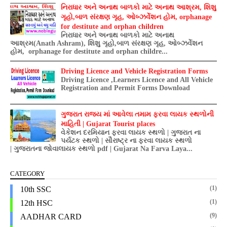
નિરાધાર અને અનાથ બાળકો માટે અનાથ આશ્રમ, શિશુ
ગૃહો,બાળ સંરક્ષણ ગૃહ, ઓબ્ઝર્વેશન હોમ, orphanage
for destitute and orphan children
નિરાધાર અને અનાથ બાળકો માટે અનાથ
આશ્રમ(Anath Ashram), શિશુ ગૃહો,બાળ સંરક્ષણ ગૃહ, ઓબ્ઝર્વેશન
હોમ, orphanage for destitute and orphan childre...
Driving Licence and Vehicle Registration Forms
Driving Licence ,Learners Licence and All Vehicle
Registration and Permit Forms Download
ગુજરાત રાજ્ય માં આવેલા તમામ ફરવા લાયક સ્થળોની
માહિતી | Gujarat Tourist places
વેકેશન દરમિયાન ફરવા લાયક સ્થળો | ગુજરાત ના
પર્યટક સ્થળો | સૌરાષ્ટ્ર ના ફરવા લાયક સ્થળો
| ગુજરાતના જોવાલાયક સ્થળો pdf | Gujarat Na Farva Laya...
CATEGORY
(1)
10th SSC
(1)
12th HSC
(9)
AADHAR CARD