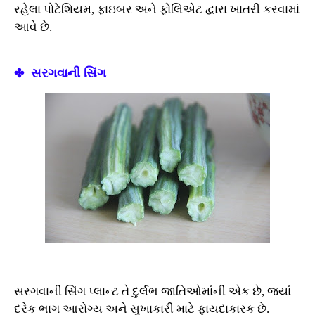
રહેલા પોટેશિયમ, ફાઇબર અને ફોલિએટ દ્વારા ખાતરી કરવામાં
આવે છે.
✤ સરગવાની સિંગ
સરગવાની સિંગ પ્લાન્ટ તે દુર્લભ જાતિઓમાંની એક છે, જ્યાં
દરેક ભાગ આરોગ્ય અને સુખાકારી માટે ફાયદાકારક છે.