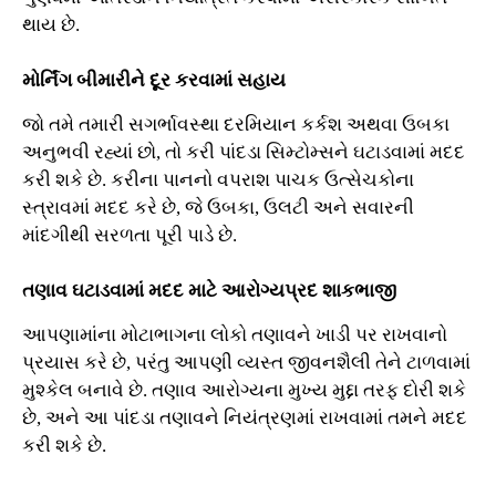
થાય છે.
મોર્નિંગ બીમારીને દૂર કરવામાં સહાય
જો તમે તમારી સગર્ભાવસ્થા દરમિયાન કર્કશ અથવા ઉબકા
અનુભવી રહ્યાં છો, તો કરી પાંદડા સિમ્ટોમ્સને ઘટાડવામાં મદદ
કરી શકે છે. કરીના પાનનો વપરાશ પાચક ઉત્સેચકોના
સ્ત્રાવમાં મદદ કરે છે, જે ઉબકા, ઉલટી અને સવારની
માંદગીથી સરળતા પૂરી પાડે છે.
તણાવ ઘટાડવામાં મદદ માટે આરોગ્યપ્રદ શાકભાજી
આપણામાંના મોટાભાગના લોકો તણાવને ખાડી પર રાખવાનો
પ્રયાસ કરે છે, પરંતુ આપણી વ્યસ્ત જીવનશૈલી તેને ટાળવામાં
મુશ્કેલ બનાવે છે. તણાવ આરોગ્યના મુખ્ય મુદ્દા તરફ દોરી શકે
છે, અને આ પાંદડા તણાવને નિયંત્રણમાં રાખવામાં તમને મદદ
કરી શકે છે.