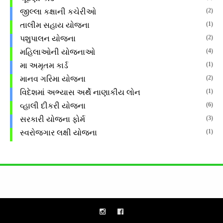
(2)
જીલ્લા કક્ષાની કચેરીઓ
(1)
તાલીમ સહાય યોજના
(2)
પશુપાલન યોજના
(4)
મહિલાઓની યોજનાઓ
(1)
મા અમૃતમ કાર્ડ
(2)
માનવ ગરિમા યોજના
(1)
વિદેશમાં અભ્યાસ અર્થે નાણાકીય લોન
(6)
વ્હાલી દીકરી યોજના
(3)
સરકારી યોજના ફોર્મ
(1)
સ્વરોજગાર લક્ષી યોજના