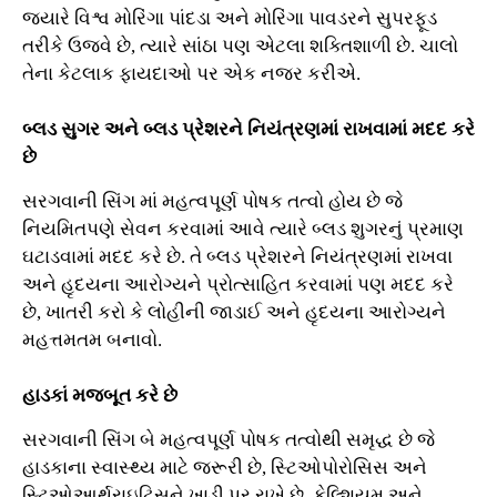
જ્યારે વિશ્વ મોરિંગા પાંદડા અને મોરિંગા પાવડરને સુપરફૂડ
તરીકે ઉજવે છે, ત્યારે સાંઠા પણ એટલા શક્તિશાળી છે. ચાલો
તેના કેટલાક ફાયદાઓ પર એક નજર કરીએ.
બ્લડ સુગર અને બ્લડ પ્રેશરને નિયંત્રણમાં રાખવામાં મદદ કરે
છે
સરગવાની સિંગ માં મહત્વપૂર્ણ પોષક તત્વો હોય છે જે
નિયમિતપણે સેવન કરવામાં આવે ત્યારે બ્લડ શુગરનું પ્રમાણ
ઘટાડવામાં મદદ કરે છે. તે બ્લડ પ્રેશરને નિયંત્રણમાં રાખવા
અને હૃદયના આરોગ્યને પ્રોત્સાહિત કરવામાં પણ મદદ કરે
છે, ખાતરી કરો કે લોહીની જાડાઈ અને હૃદયના આરોગ્યને
મહત્તમતમ બનાવો.
હાડકાં મજબૂત કરે છે
સરગવાની સિંગ બે મહત્વપૂર્ણ પોષક તત્વોથી સમૃદ્ધ છે જે
હાડકાના સ્વાસ્થ્ય માટે જરૂરી છે, સ્ટિઓપોરોસિસ અને
સ્ટિઓઆર્થરાઇટિસને ખાડી પર રાખે છે. કેલ્શિયમ અને