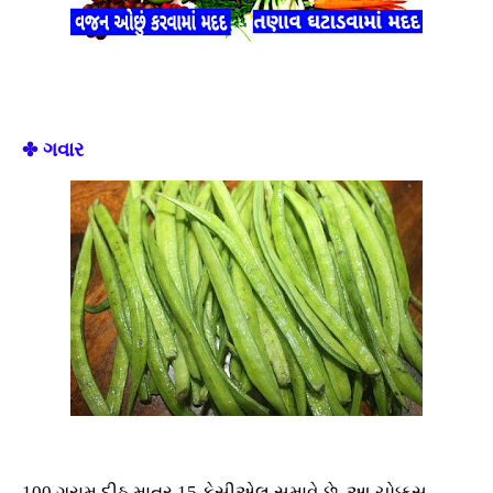
✤ ગવાર
100 ગ્રામ દીઠ માત્ર 15 કેસીએલ સમાવે છે, આ ચોક્કસ