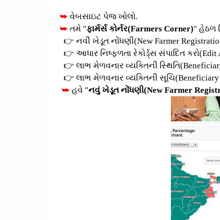
➥
વેબસાઇટ પેજ ખોલો.
➥
તમે "
ફાર્મર્સ કોર્નર(Farmers Corner)
" હેઠળ 
👉 નવી ખેડૂત નોંધણી(New Farmer Registratio
👉 આધાર નિષ્ફળતા રેકોર્ડ્સ સંપાદિત કરો(Edit 
👉 લાભ મેળવનાર વ્યક્તિની સ્થિતિ(Beneficiary
👉 લાભ મેળવનાર વ્યક્તિની સૂચિ(Beneficiary 
➥
હવે "
નવું ખેડૂત નોંધણી(New Farmer Regist