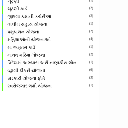
(1)
ચૂંટણી
(2)
ચૂંટણી કાર્ડ
(2)
જીલ્લા કક્ષાની કચેરીઓ
(1)
તાલીમ સહાય યોજના
(2)
પશુપાલન યોજના
(4)
મહિલાઓની યોજનાઓ
(1)
મા અમૃતમ કાર્ડ
(2)
માનવ ગરિમા યોજના
(1)
વિદેશમાં અભ્યાસ અર્થે નાણાકીય લોન
(6)
વ્હાલી દીકરી યોજના
(3)
સરકારી યોજના ફોર્મ
(1)
સ્વરોજગાર લક્ષી યોજના