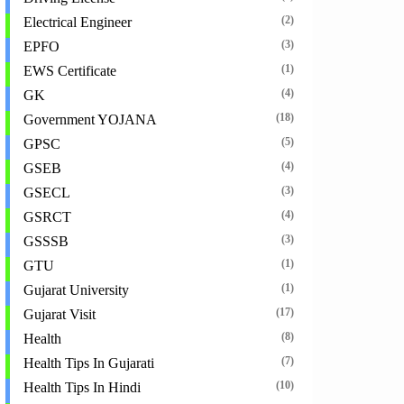
(2)
Electrical Engineer
(3)
EPFO
(1)
EWS Certificate
(4)
GK
(18)
Government YOJANA
(5)
GPSC
(4)
GSEB
(3)
GSECL
(4)
GSRCT
(3)
GSSSB
(1)
GTU
(1)
Gujarat University
(17)
Gujarat Visit
(8)
Health
(7)
Health Tips In Gujarati
(10)
Health Tips In Hindi