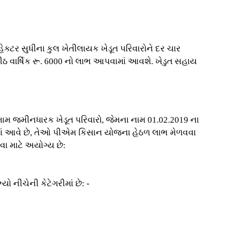
ક્ટર સુધીના કુલ ખેતીલાયક ખેડૂત પરિવારોને દર ચાર
 દીઠ વાર્ષિક રૂ. 6000 નો લાભ આપવામાં આવશે. ખેડુત સહાય
ામ જમીનધારક ખેડૂત પરિવારો, જેમના નામ 01.02.2019 ના
ોર્ડમાં આવે છે, તેઓ પીએમ કિસાન યોજના હેઠળ લાભ મેળવવા
વવા માટે અયોગ્ય છે:
ો નીચેની કેટેગરીમાં છે: -