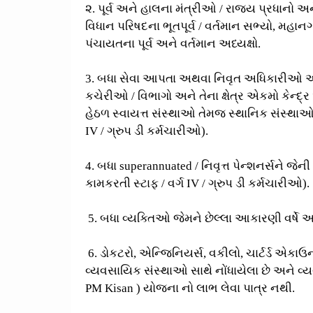
૨. પૂર્વ અને હાલના મંત્રીઓ / રાજ્ય પ્રધાન
વિધાન પરિષદના ભૂતપૂર્વ / વર્તમાન સભ્યો, મહાન
પંચાયતના પૂર્વ અને વર્તમાન અધ્યક્ષો.
3. બધા સેવા આપતા અથવા નિવૃત અધિકારીઓ અને 
કચેરીઓ / વિભાગો અને તેના ક્ષેત્ર એકમો કેન
હેઠળ સ્વાયત્ત સંસ્થાઓ તેમજ સ્થાનિક સંસ્થાઓ
IV / ગ્રુપ ડી કર્મચારીઓ).
4. બધા superannuated / નિવૃત્ત પેન્શનર્સને જેન
કામકરતી સ્ટાફ / વર્ગ IV / ગ્રુપ ડી કર્મચારીઓ).
5. બધા વ્યક્તિઓ જેમને છેલ્લા આકારણી વર્ષે આવ
6. ડોકટરો, એન્જિનિયર્સ, વકીલો, ચાર્ટર્ડ એકાઉન
વ્યવસાયિક સંસ્થાઓ સાથે નોંધાયેલા છે અને વ્
PM Kisan ) યોજના નો લાભ લેવા પાત્ર નથી.