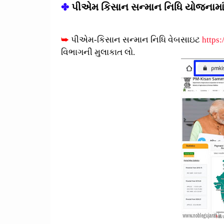
✤
પીએમ કિસાન સન્માન નિધિ યોજનામાં ન
➥
પીએમ-કિસાન સન્માન નિધિ વેબસાઇટ
https:
વિભાગની મુલાકાત લો.