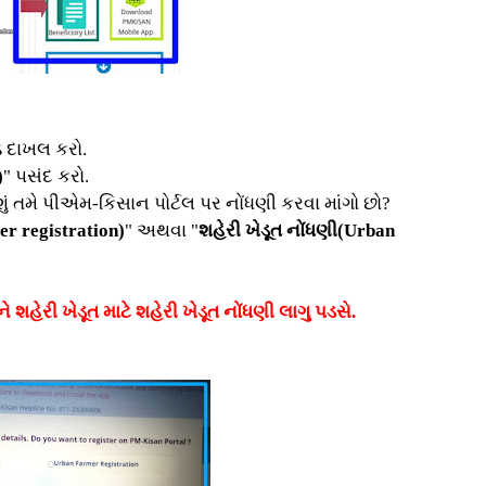
 દાખલ કરો.
)
" પસંદ કરો.
, શું તમે પીએમ-કિસાન પોર્ટલ પર નોંધણી કરવા માંગો છો?
er registration)
" અથવા "
શહેરી ખેડૂત નોંધણી(Urban
ે શહેરી ખેડૂત માટે શહેરી ખેડૂત નોંધણી લાગુ પડસે.