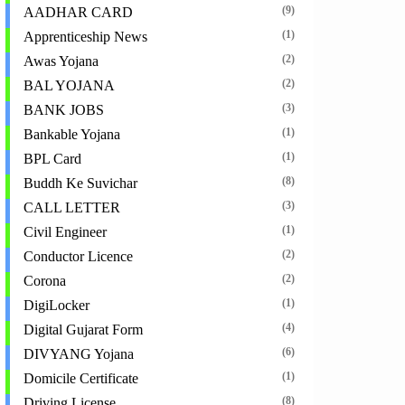
(9)
AADHAR CARD
(1)
Apprenticeship News
(2)
Awas Yojana
(2)
BAL YOJANA
(3)
BANK JOBS
(1)
Bankable Yojana
(1)
BPL Card
(8)
Buddh Ke Suvichar
(3)
CALL LETTER
(1)
Civil Engineer
(2)
Conductor Licence
(2)
Corona
(1)
DigiLocker
(4)
Digital Gujarat Form
(6)
DIVYANG Yojana
(1)
Domicile Certificate
(8)
Driving License