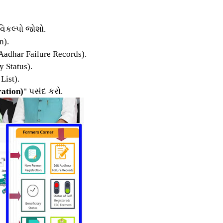
વિકલ્પો જોશો.
n).
Aadhar Failure Records).
 Status).
List).
ration)
" પસંદ કરો.