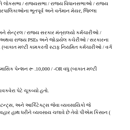
ો અને લોકસભા / રાજ્યસભા / રાજ્ય વિધાનસભાઓ / રાજ્ય
ગરપાલિકાઓના ભૂતપૂર્વ અને વર્તમાન મેયર, જિલ્લા
સેન્ટ્રલ / રાજ્ય સરકાર મંત્રાલયો કર્મચારીઓ /
્દ્ર અથવા રાજ્ય PSEs અને જોડાયેલ કચેરીઓ / સરકારના
 (બાકાત મલ્ટી કામકરતી સ્ટાફ નિયમિત કર્મચારીઓ / વર્ગ
ી માસિક પેન્શન રૂ .10,000 / -OR વધુ (બાકાત મલ્ટી
કવેરા પેટે ચૂકવ્યો હતો.
્ટન્ટ્સ, અને આર્કિટેક્ટ્સ જેવા વ્યવસાયિકો જે
યવહાર હાથ ધરીને વ્યવસાય ચલાવે છે તેવો પીએમ કિસાન (