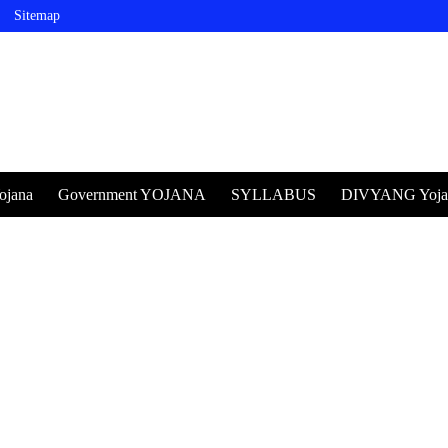
Sitemap
ojana
Government YOJANA
SYLLABUS
DIVYANG Yoja