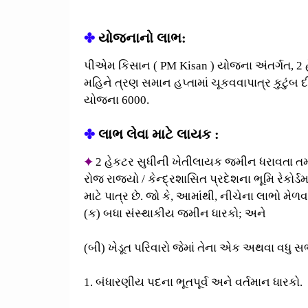
✤
યોજનાનો લાભ:
પીએમ કિસાન ( PM Kisan ) યોજના અંતર્ગત, 2 હે
મહિને ત્રણ સમાન હપ્તામાં ચૂકવવાપાત્ર કુટુંબ
યોજના 6000.
✤
લાભ લેવા માટે
લાયક :
✦
2 હેકટર સુધીની ખેતીલાયક જમીન ધરાવતા તમ
રોજ રાજ્યો / કેન્દ્રશાસિત પ્રદેશના ભૂમિ રેક
માટે પાત્ર છે. જો કે, આમાંથી, નીચેના લાભો મેળ
(ક) બધા સંસ્થાકીય જમીન ધારકો; અને
(બી) ખેડૂત પરિવારો જેમાં તેના એક અથવા વધુ સભ્ય
1. બંધારણીય પદના ભૂતપૂર્વ અને વર્તમાન ધારકો.