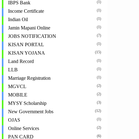
(1)
IBPS Bank
(1)
Income Certificate
(1)
Indian Oil
(1)
Jamin Mapani Online
(7)
JOBS NOTIFICATION
(1)
KISAN PORTAL
(15)
KISAN YOJANA
(1)
Land Record
(1)
LLB
(1)
Marriage Registration
(2)
MGVCL
(2)
MOBILE
(3)
MYSY Scholarship
(12)
New Government Jobs
(1)
OJAS
(2)
Online Services
(6)
PAN CARD