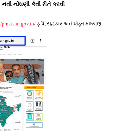
વી નોંધણી કેવી રીતે કરવી
//pmkisan.gov.in/
કૃષિ, સહકાર અને ખેડૂત કલ્યાણ