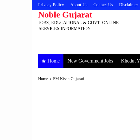
Privacy Policy
About Us
Contact Us
Disclaimer
Noble Gujarat
JOBS, EDUCATIONAL & GOVT. ONLINE
SERVICES INFORMATION
Home
New Government Jobs
Khedut Y
Home
›
PM Kisan Gujarati