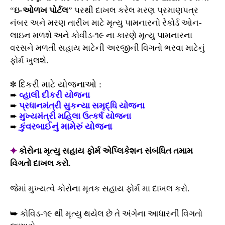
“
ઇ-ઓળખ પોર્ટલ
” પરથી દાખલ કરેલ મરણ પ્રમાણપત્ર
નંબર અને મરણ તારીખ માટે મૃત્યુ પામનારનો રેકોર્ડ ઓન-
લાઇન મળશે અને કોવીડ-૧૯ ના કારણે મૃત્યુ પામનારના
વરસને મળતી સહાય માટેની અરજીની વિગતો ભરવા માટેનું
ફોર્મ ખુલશે.
✽ દિકરી માટે યોજનાઓ :
➨
વ્હાલી દીકરી યોજના
➨
પ્રધાનમંત્રી સુકન્યા સમૃદ્ધિ યોજના
➨
મુખ્યમંત્રી મહિલા ઉત્કર્ષ યોજના
કુંવરબાઈનું મામેરું યોજના
➨
✦
કોરોના મૃત્યુ સહાય ફોર્મ એપ્લિકેશન સંબંધિત તમામ
વિગતો દાખલ કરો.
જેમાં મુખ્યત્વે કોરોના મૃતક સહાય ફોર્મ મા દાખલ કરો.
➥ કોવિડ-૧૯ થી મૃત્યુ થયેલ છે તે અંગેના આધારની વિગતો