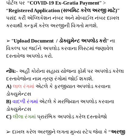
પોર્ટલ પર “
COVID-19 Ex-Gratia Payment
” >
“
Registered Application (સબમિટ કરેલ અરજી માટે)
”
પસંદ કરી એપ્લિકેશન નંબર અને મોબાઈલ નંબર દાખલ
કરવાથી કન્ફર્મ કરેલ અરજીની વિગતો મળશે.
➢ "
Upload Document / ડોક્યુમેન્ટ અપલોડ કરો
" ના
વિકલ્પ પર જઈને અપલોડ કરવાના લિસ્ટમાં જણાવેલ
દસ્તાવેજ અપલોડ કરો.
નોંધ:
- અહીં કોરોના સહાય યોજના ફોર્મ પર અપલોડ કરેલા
દસ્તાવેજોના નામ ત્રણ રંગોમાં જોઈ શકાશે.
A)
લાલ રંગમાં
એટલે કે ફરજીયાત અપલોડ કરવાના
ડોક્યુમેન્ટસ
B)
વાદળી રંગમાં
એટલે કે મરજિયાત અપલોડ કરવાના
ડોક્યુમેન્ટસ
C)
લીલા રંગમાં
પ્રારંભિક અપલોડ કરેલ દસ્તાવેજો
➢ દાખલ કરેલ અરજીને લગતા મુખ્ય સ્ટેપ જેવા કે “
અરજી