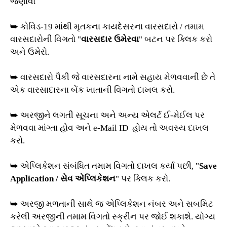
જણાવો
➥ કોવિડ-19 માંથી મૃતકના કાયદેસરના વારસદારો / તમામ
વારસદારોની વિગતો "
વારસદાર ઉમેરવા
" બટન પર ક્લિક કરો
અને ઉમેરો.
➥ વારસદારો પૈકી જે વારસદારના નામે સહાય મેળવવાની છે તે
એક વારસાદારના બેંક ખાતાની વિગતો દાખલ કરો.
➥ અરજીને લગતી સૂચના અને અન્ય એલર્ટ ઈ-મેઈલ પર
મેળવવા માંગ્તા હોવ અને e-Mail ID હોય તો અવસ્ય દાખલ
કરો.
➥ એપ્લિકેશન સંબંધિત તમામ વિગતો દાખલ કર્યા પછી, "
Save
Application / સેવ એપ્લિકેશન
" પર ક્લિક કરો.
➥ અરજી મળતાની સાથે જ એપ્લિકેશન નંબર અને સબમિટ
કરેલી અરજીની તમામ વિગતો સ્ક્રીન પર જોઈ શકાશે. યોગ્ય