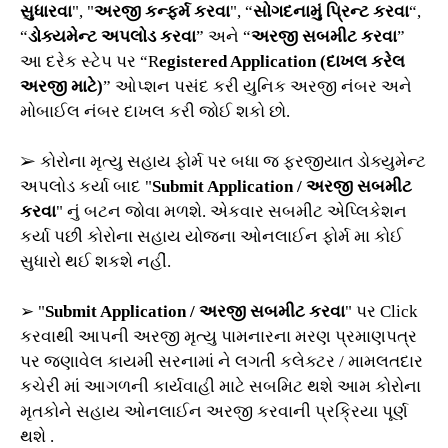
સુધારવા
", "
અરજી કન્ફર્મ કરવા
", “
સોગદનામું પ્રિન્ટ કરવા
“,
“
ડોક્યમેન્ટ અપલોડ કરવા
” અને “
અરજી સબમીટ કરવા
”
આ દરેક સ્ટેપ પર “R
egistered Application (દાખલ કરેલ
અરજી માટે)
” ઓપ્શન પસંદ કરી યુનિક અરજી નંબર અને
મોબાઈલ નંબર દાખલ કરી જોઈ શકો છો.
➢ કોરોના મૃત્યુ સહાય ફોર્મ પર બધા જ ફરજીયાત ડોક્યુમેન્ટ
અપલોડ કર્યા બાદ "
Submit Application / અરજી સબમીટ
કરવા
" નું બટન જોવા મળશે. એકવાર સબમીટ એપ્લિકેશન
કર્યા પછી કોરોના સહાય યોજના ઓનલાઈન ફોર્મ મા કોઈ
સુધારો થઈ શકશે નહીં.
➢ "
Submit Application / અરજી સબમીટ કરવા
" પર Click
કરવાથી આપની અરજી મૃત્યુ પામનારના મરણ પ્રમાણપત્ર
પર જણાવેલ કાયમી સરનામાં ને લગતી કલેક્ટર / મામલતદાર
કચેરી માં આગળની કાર્યવાહી માટે સબમિટ થશે આમ કોરોના
મૃતકોને સહાય ઓનલાઈન અરજી કરવાની પ્રક્રિયા પૂર્ણ
થશે .