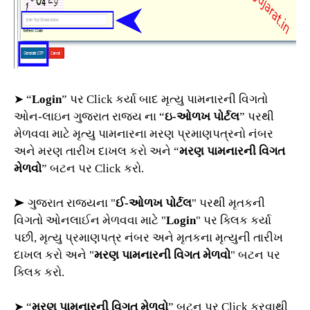
➤ “
Login
” પર Click કર્યા બાદ મૃત્યુ પામનારની વિગતો
ઓન-લાઇન ગુજરાત રાજ્ય ના “
ઇ-ઓળખ પોર્ટલ
” પરથી
મેળવવા માટે મૃત્યુ પામનારના મરણ પ્રમાણપત્રનો નંબર
અને મરણ તારીખ દાખલ કરો અને “
મરણ પામનારની વિગત
મેળવો
” બટન પર Click કરો.
➤ ગુજરાત રાજ્યના "
ઈ-ઓળખ પોર્ટલ
" પરથી મૃતકની
વિગતો ઓનલાઈન મેળવવા માટે "
Login
" પર ક્લિક કર્યા
પછી, મૃત્યુ પ્રમાણપત્ર નંબર અને મૃતકના મૃત્યુની તારીખ
દાખલ કરો અને "
મરણ પામનારની વિગત મેળવો
" બટન પર
ક્લિક કરો.
➤ “
મરણ પામનારની વિગત મેળવો
” બટન પર Click કરવાથી