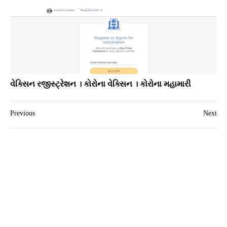
વેક્સિન રજીસ્ટ્રેશન । કોરોના વેક્સિન । કોરોના મહામારી
Previous
Next