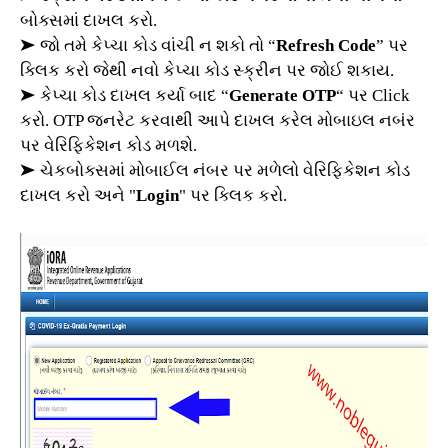
બોક્સમાં દાખલ કરો.
➤ જો તમે કેપ્ચા કોડ વાંચી ન શકો તો “
Refresh Code
” પર
ક્લિક કરો જેથી નવો કેપ્ચા કોડ સ્ક્રીન પર જોઈ શકાય.
➤ કેપ્ચા કોડ દાખલ કર્યા બાદ “
Generate OTP
“ પર Click
કરો. OTP જનરેટ કરવાથી આપે દાખલ કરેલ મોબાઇલ નબંર
પર વેરિફિકેશન કોડ મળશે.
➤ ચેકબોક્સમાં મોબાઈલ નંબર પર મળેલો વેરિફિકેશન કોડ
દાખલ કરો અને "
Login
" પર ક્લિક કરો.