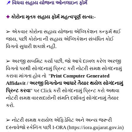
📌
વિધવા સહાય યોજના
ઓનલાઇન ફોર્મ
✦
કોરોના મૃતક સહાય ફોર્મ મહત્વપૂર્ણ સત્ય:-
➢ એકવાર કોરોના સહાય યોજના એપ્લિકેશન કન્ફર્મ થઈ
જાય, પછી કોરોના ની સહાય એપ્લિકેશન સંબંધિત કોઈ
વિગતો સુધારી શકાશે નહીં.
➢ અરજી સબમિટ કર્યા પછી, જો આપે દાખલ કરેલ અરજી
વિગતો પરથી સોગંદનામું પ્રિન્ટ કરી નોટરી સમક્ષ સોગંદનામું
કરાવા માંગતા હોવ તો "
Print Computer Generated
Affidavit / અરજી વિગતોના આધારે તૈયાર થયેલ સોગંદનામું
પ્રિન્ટ કરવા
" પર Click કરી સોગંદનામું પ્રિન્ટ કરો અથવા
નોટરી સમક્ષ વારસદારોની સંમતિ દર્શાવતું સોગંદનામું તૈયાર
કરો.
➢ નોટરી સમક્ષ કરાયેલ એફિડેવિટ અને અન્ય જરૂરી
દસ્તાવેજો સ્કેનિંગ પછી I-ORA (https://iora.gujarat.gov.in)