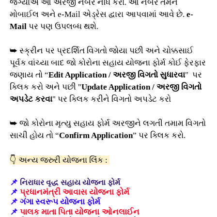
જગ્યાએ આ અરજી નંબર નોંધ કરો. આ નંબર તમને
મોબાઈલ અને e
-
Mail એડ્રેસ દ્વારા આપવામાં આવે છે.
e-
Mail
પર પણ ઉપલબ્ધ થશે.
➥ સ્ક્રીન પર પ્રદર્શિત વિગતો જોયા પછી અને ચોક્કસાઈ
પૂર્વક વાંચ્યા બાદ જો કોરોના સહાય યોજના ફોર્મ કોઈ ફેરફાર
જણાય તો “
Edit Application / અરજી વિગતો સુધારવા
" પર
ક્લિક કરો અને પછી "
Update Application / અરજી વિગતો
અપડેટ કરવા
" પર ક્લિક કરીને વિગતો અપડેટ કરો
➥ જો કોરોના મૃત્યુ સહાય ફોર્મ અરજીને લગતી તમામ વિગતો
સાચી હોય તો “
Confirm Application
” પર ક્લિક કરો.
👇 અન્ય જરુરી યોજના લિંક :
📌
નિરાધાર વૃદ્ધ સહાય યોજના ફોર્મ
📌
પ્રધાનમંત્રી આવાસ યોજના ફોર્મ
📌
ગંગા સ્વરૂપ યોજના ફોર્મ
📌
પાલક માતા પિતા યોજના
ઓનલાઈન