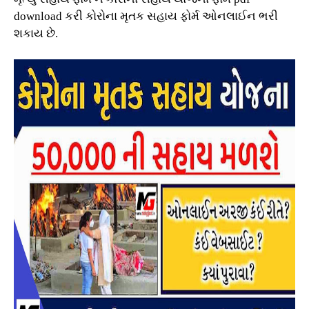
download કરી કોરોના મૃતક સહાય ફોર્મ ઓનલાઈન ભરી
શકાય છે.