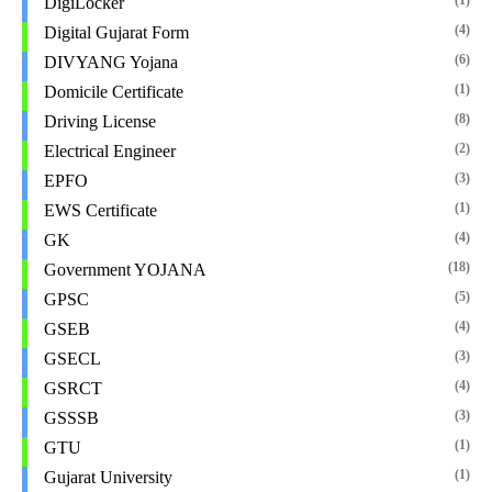
(1)
DigiLocker
(4)
Digital Gujarat Form
(6)
DIVYANG Yojana
(1)
Domicile Certificate
(8)
Driving License
(2)
Electrical Engineer
(3)
EPFO
(1)
EWS Certificate
(4)
GK
(18)
Government YOJANA
(5)
GPSC
(4)
GSEB
(3)
GSECL
(4)
GSRCT
(3)
GSSSB
(1)
GTU
(1)
Gujarat University