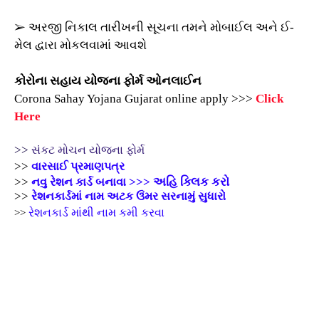
➢ અરજી નિકાલ તારીખની સૂચના તમને મોબાઈલ અને ઈ-
મેલ દ્વારા મોકલવામાં આવશે
કોરોના સહાય યોજના ફોર્મ ઓનલાઈન
Corona Sahay Yojana Gujarat online apply >>>
Click
Here
>>
સંકટ મોચન યોજના ફોર્મ
>>
વારસાઈ પ્રમાણપત્ર
>>
>>>
અહિ ક્લિક કરો
નવુ રેશન કાર્ડ બનાવા
>>
રેશનકાર્ડમાં નામ અટક ઉંમર સરનામું
સુધારો
રેશનકાર્ડ માંથી નામ કમી કરવા
>>