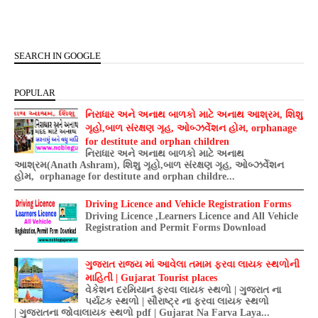
SEARCH IN GOOGLE
POPULAR
નિરાધાર અને અનાથ બાળકો માટે અનાથ આશ્રમ, શિશુ
ગૃહો,બાળ સંરક્ષણ ગૃહ, ઓબ્ઝર્વેશન હોમ, orphanage
for destitute and orphan children
નિરાધાર અને અનાથ બાળકો માટે અનાથ
આશ્રમ(Anath Ashram), શિશુ ગૃહો,બાળ સંરક્ષણ ગૃહ, ઓબ્ઝર્વેશન
હોમ, orphanage for destitute and orphan childre...
Driving Licence and Vehicle Registration Forms
Driving Licence ,Learners Licence and All Vehicle
Registration and Permit Forms Download
ગુજરાત રાજ્ય માં આવેલા તમામ ફરવા લાયક સ્થળોની
માહિતી | Gujarat Tourist places
વેકેશન દરમિયાન ફરવા લાયક સ્થળો | ગુજરાત ના
પર્યટક સ્થળો | સૌરાષ્ટ્ર ના ફરવા લાયક સ્થળો
| ગુજરાતના જોવાલાયક સ્થળો pdf | Gujarat Na Farva Laya...