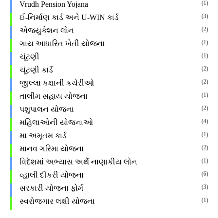
(1)
Vrudh Pension Yojana
(3)
ઈ-નિર્માણ કાર્ડ અને U-WIN કાર્ડ
(2)
એજ્યુકેશન લોન
(1)
ગાય આધારિત ખેતી યોજના
(1)
ચૂંટણી
(2)
ચૂંટણી કાર્ડ
(2)
જીલ્લા કક્ષાની કચેરીઓ
(1)
તાલીમ સહાય યોજના
(2)
પશુપાલન યોજના
(4)
મહિલાઓની યોજનાઓ
(1)
મા અમૃતમ કાર્ડ
(2)
માનવ ગરિમા યોજના
(1)
વિદેશમાં અભ્યાસ અર્થે નાણાકીય લોન
(6)
વ્હાલી દીકરી યોજના
(3)
સરકારી યોજના ફોર્મ
(1)
સ્વરોજગાર લક્ષી યોજના