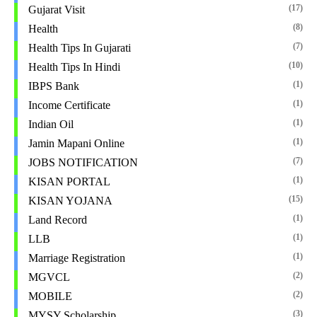
(17)
Gujarat Visit
(8)
Health
(7)
Health Tips In Gujarati
(10)
Health Tips In Hindi
(1)
IBPS Bank
(1)
Income Certificate
(1)
Indian Oil
(1)
Jamin Mapani Online
(7)
JOBS NOTIFICATION
(1)
KISAN PORTAL
(15)
KISAN YOJANA
(1)
Land Record
(1)
LLB
(1)
Marriage Registration
(2)
MGVCL
(2)
MOBILE
(3)
MYSY Scholarship