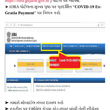
https://iora.gujarat.gov.in
) પોર્ટલ પર જાઓ.
➤ iORA પોર્ટલના મુખ્ય પૃષ્ઠ પર પ્રદર્શિત “
COVID-19 Ex-
Gratia Payment
” પર ક્લિક કરો.
➤ તમારો મોબાઈલ નંબર દાખલ કરો
➤ સ્ક્રીન પર દર્શાવેલ કેપ્ચા કોડ નંબર વાંચી તેની નીચેના