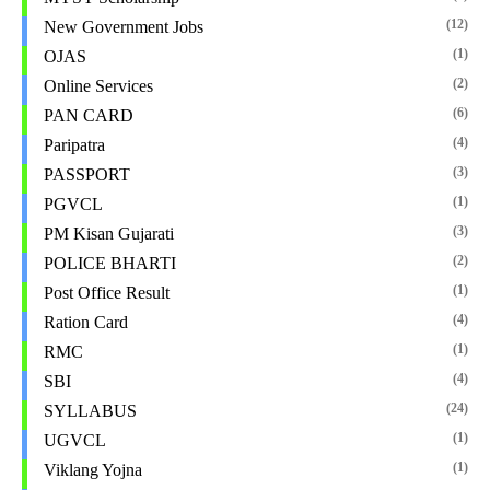
(12)
New Government Jobs
(1)
OJAS
(2)
Online Services
(6)
PAN CARD
(4)
Paripatra
(3)
PASSPORT
(1)
PGVCL
(3)
PM Kisan Gujarati
(2)
POLICE BHARTI
(1)
Post Office Result
(4)
Ration Card
(1)
RMC
(4)
SBI
(24)
SYLLABUS
(1)
UGVCL
(1)
Viklang Yojna