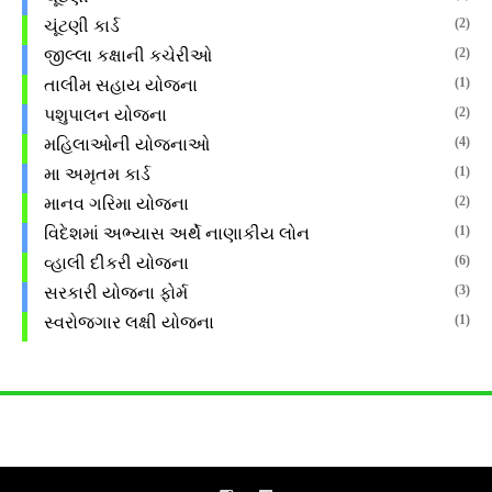
(2)
ચૂંટણી કાર્ડ
(2)
જીલ્લા કક્ષાની કચેરીઓ
(1)
તાલીમ સહાય યોજના
(2)
પશુપાલન યોજના
(4)
મહિલાઓની યોજનાઓ
(1)
મા અમૃતમ કાર્ડ
(2)
માનવ ગરિમા યોજના
(1)
વિદેશમાં અભ્યાસ અર્થે નાણાકીય લોન
(6)
વ્હાલી દીકરી યોજના
(3)
સરકારી યોજના ફોર્મ
(1)
સ્વરોજગાર લક્ષી યોજના