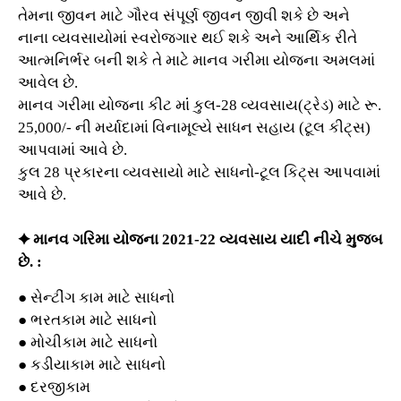
તેમના જીવન માટે ગૌરવ સંપૂર્ણ જીવન જીવી શકે છે અને
નાના વ્યવસાયોમાં સ્વરોજગાર થઈ શકે અને આર્થિક રીતે
આત્મનિર્ભર બની શકે તે માટે માનવ ગરીમા યોજના અમલમાં
આવેલ છે.
માનવ ગરીમા યોજના કીટ માંં કુલ-28 વ્યવસાય(ટ્રેડ) માટે રૂ.
25,000/- ની મર્યાદામાં વિનામૂલ્યે સાધન સહાય (ટૂલ કીટ્સ)
આપવામાં આવે છે.
કુલ 28
પ્રકારના વ્યવસાયો માટે સાધનો-ટૂલ કિટ્સ આપવામાં
આવે છે.
✦
માનવ ગરિમા યોજના 2021-22 વ્યવસાય યાદી નીચે મુજબ
છે. :
●
સેન્‍ટીંગ કામ
માટે સાધનો
●
ભરતકામ
માટે સાધનો
●
મોચીકામ
માટે સાધનો
●
કડીયાકામ
માટે સાધનો
●
દરજીકામ