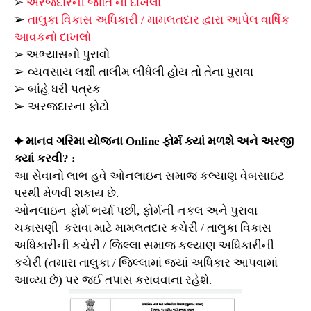
➢
અરજદારની જાતિ નો દાખલો
➢
તાલુકા વિકાસ અધિકારી / મામલતદાર દ્વારા આપેલ વાર્ષિક
આવકનો દાખલો
➢
અભ્યાસનો પુરાવો
➢ વ્યવસાય લક્ષી તાલીમ લીધેલી હોય તો તેના પુરાવા
➢ બાંહે ધરી પત્રક
➢ અરજદારના ફોટો
✦
માનવ ગરિમા યોજના Online ફોર્મ ક્યાં મળશે અને અરજી
ક્યાં કરવી? :
આ સેવાનો લાભ હવે ઓનલાઇન સમાજ કલ્યાણ વેબસાઇટ
પરથી મેળવી શકાય છે.
ઓનલાઇન ફોર્મ ભર્યા પછી, ફોર્મની નકલ અને પુરાવા
ચકાસણી કરાવા માટે મામલતદાર કચેરી / તાલુકા વિકાસ
અધિકારીની કચેરી / જિલ્લા સમાજ કલ્યાણ અધિકારીની
કચેરી (તમારા તાલુકા / જિલ્લામાં જ્યાં અધિકાર આપવામાં
આવ્યા છે) પર જઈ તપાસ કરાવવાના રહેશે.