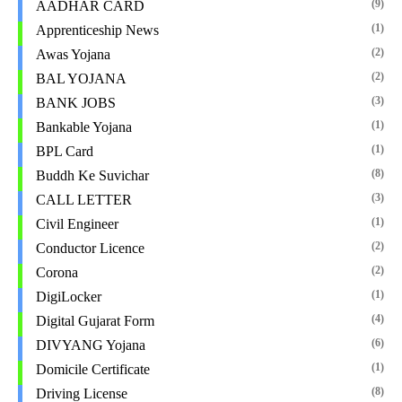
(9)
AADHAR CARD
(1)
Apprenticeship News
(2)
Awas Yojana
(2)
BAL YOJANA
(3)
BANK JOBS
(1)
Bankable Yojana
(1)
BPL Card
(8)
Buddh Ke Suvichar
(3)
CALL LETTER
(1)
Civil Engineer
(2)
Conductor Licence
(2)
Corona
(1)
DigiLocker
(4)
Digital Gujarat Form
(6)
DIVYANG Yojana
(1)
Domicile Certificate
(8)
Driving License