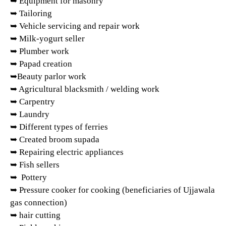
➥ Equipment for masonry
➥ Tailoring
➥ Vehicle servicing and repair work
➥ Milk-yogurt seller
➥ Plumber work
➥ Papad creation
➥Beauty parlor work
➥ Agricultural blacksmith / welding work
➥ Carpentry
➥ Laundry
➥ Different types of ferries
➥ Created broom supada
➥ Repairing electric appliances
➥ Fish sellers
➥ Pottery
➥ Pressure cooker for cooking (beneficiaries of Ujjawala
gas connection)
➥ hair cutting