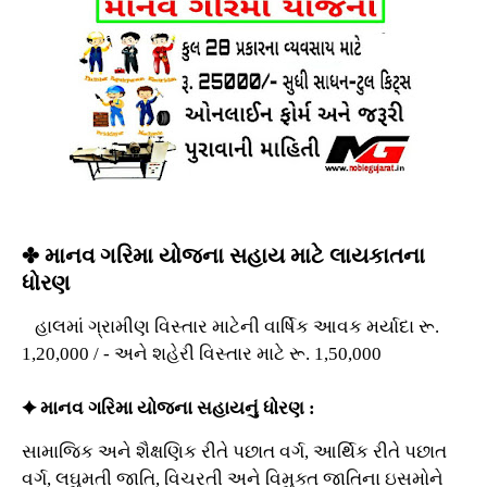
✤ માનવ ગરિમા યોજના સહાય માટે લાયકાતના
ધોરણ
હાલમાં ગ્રામીણ વિસ્તાર માટેની વાર્ષિક આવક મર્યાદા રૂ.
1,20,000 / - અને શહેરી વિસ્તાર માટે રૂ. 1,50,000
✦ માનવ ગરિમા યોજના સહાયનું ધોરણ :
સામાજિક અને શૈક્ષણિક રીતે પછાત વર્ગ, આર્થિક રીતે પછાત
વર્ગ, લઘુમતી જાતિ, વિચરતી અને વિમુક્ત જાતિના ઇસમોને