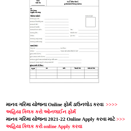
માનવ ગરિમા યોજના Online ફોર્મ ડાઉનલોડ કરવા
>>>>
અહિયા ક્લિક કરો ઓનલાઈન ફોર્મ
માનવ ગરિમા યોજના 2021-22 Online Apply કરવા માટે
>>>
અહિયા ક્લિક કરો online Apply કરવા