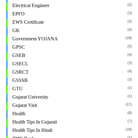
(2)
Electrical Engineer
(3)
EPFO
(1)
EWS Certificate
(4)
GK
(18)
Government YOJANA
(5)
GPSC
(4)
GSEB
(3)
GSECL
(4)
GSRCT
(3)
GSSSB
(1)
GTU
(1)
Gujarat University
(17)
Gujarat Visit
(8)
Health
(7)
Health Tips In Gujarati
(10)
Health Tips In Hindi
(1)