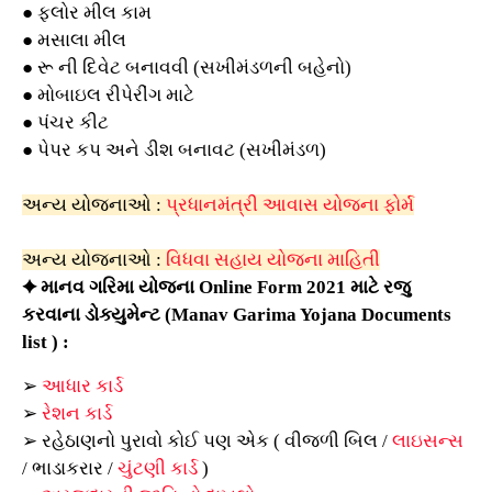
●
ફ્લોર મીલ કામ
●
મસાલા મીલ
●
રૂ ની દિવેટ બનાવવી (સખીમંડળની બહેનો)
●
મોબાઇલ રીપેરીંગ માટે
●
પંચર કીટ
●
પેપર કપ અને ડીશ બનાવટ (સખીમંડળ)
અન્ય યોજનાઓ :
પ્રધાનમંત્રી આવાસ યોજના ફોર્મ
અન્ય યોજનાઓ :
વિધવા સહાય યોજના માહિતી
✦
માનવ ગરિમા યોજના Online Form 2021 માટે
રજુ
કરવાના ડોક્યુમેન્‍ટ (Manav Garima Yojana Documents
list ) :
➢
આધાર કાર્ડ
➢
રેશન કાર્ડ
➢
રહેઠાણનો પુરાવો
કોઈ પણ એક ( વીજળી બિલ /
લાઇસન્સ
/ ભાડાકરાર /
ચુંટણી કાર્ડ
)