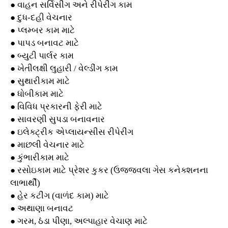
●
વાહન સર્વિસીંગ અને રીપેરીંગ કામ
●
દુધ-દહી વેચનાર
●
પ્લમ્બર કામ માટે
●
પાપડ બનાવટ માટે
●
બ્યુટી પાર્લર કામ
●
ખેતીલક્ષી લુહારી / વેલ્ડીંગ કામ
●
સુથારીકામ માટે
●
ધોબીકામ માટે
●
વિવિધ પ્રકારની ફેરી માટે
●
સાવરણી સુપડા બનાવનાર
●
ઇલેક્ટ્રીક એપ્લાયન્‍સીસ રીપેરીંગ
●
માછલી વેચનાર માટે
●
કુંભારીકામ માટે
●
રસોઇકામ માટે પ્રેશર કુકર (ઉજ્જવલા ગેસ કનેક્શનના
લાભાર્થી)
●
હેર કટીંગ (વાળંદ કામ) માટે
●
અથાણા બનાવટ
●
ગરમ
,
ઠંડા પીણા
,
અલ્પાહાર વેચાણ માટે