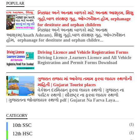
POPULAR
નિરાધાર અને અનાથ બાળકો માટે અનાથ આશ્રમ, શિશુ
ગૃહો,બાળ સંરક્ષણ ગૃહ, ઓબ્ઝર્વેશન હોમ, orphanage
for destitute and orphan children
નિરાધાર અને અનાથ બાળકો માટે અનાથ
આશ્રમ(Anath Ashram), શિશુ ગૃહો,બાળ સંરક્ષણ ગૃહ, ઓબ્ઝર્વેશન
હોમ, orphanage for destitute and orphan childre...
Driving Licence and Vehicle Registration Forms
Driving Licence ,Learners Licence and All Vehicle
Registration and Permit Forms Download
ગુજરાત રાજ્ય માં આવેલા તમામ ફરવા લાયક સ્થળોની
માહિતી | Gujarat Tourist places
વેકેશન દરમિયાન ફરવા લાયક સ્થળો | ગુજરાત ના
પર્યટક સ્થળો | સૌરાષ્ટ્ર ના ફરવા લાયક સ્થળો
| ગુજરાતના જોવાલાયક સ્થળો pdf | Gujarat Na Farva Laya...
CATEGORY
(1)
10th SSC
(1)
12th HSC