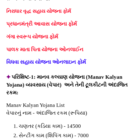
નિરાધાર વૃદ્ધ સહાય યોજના ફોર્મ
પ્રધાનમંત્રી આવાસ યોજના ફોર્મ
ગંગા સ્વરૂપ યોજના ફોર્મ
પાલક માતા પિતા યોજના
ઓનલાઈન
વિધવા સહાય યોજના
ઓનલાઇન ફોર્મ
✦
પરિશિષ્ટ-1:
માનવ કલ્યાણ યોજના (Manav Kalyan
Yojana)
વ્યવસાય (વેપાર) અને તેની ટૂલકીટની અંદાજિત
રકમ:
Manav Kalyan Yojana List
વેપારનું નામ - અંદાજિત રકમ (રૂપિયા)
ચણતર (કડિયા કામ) - 14500
સેન્ટીંગ કામ (શિપિંગ કામ) - 7000