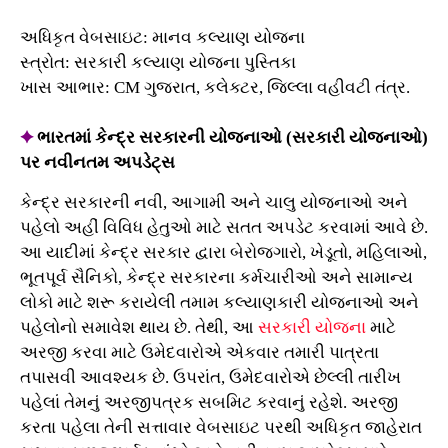
અધિકૃત વેબસાઇટ: માનવ કલ્યાણ યોજના
સ્ત્રોત: સરકારી કલ્યાણ યોજના પુસ્તિકા
ખાસ આભાર: CM ગુજરાત, કલેક્ટર, જિલ્લા વહીવટી તંત્ર.
✦
ભારતમાં કેન્દ્ર સરકારની યોજનાઓ (સરકારી યોજનાઓ)
પર નવીનતમ અપડેટ્સ
કેન્દ્ર સરકારની નવી, આગામી અને ચાલુ યોજનાઓ અને
પહેલો અહીં વિવિધ હેતુઓ માટે સતત અપડેટ કરવામાં આવે છે.
આ યાદીમાં કેન્દ્ર સરકાર દ્વારા બેરોજગારો, ખેડૂતો, મહિલાઓ,
ભૂતપૂર્વ સૈનિકો, કેન્દ્ર સરકારના કર્મચારીઓ અને સામાન્ય
લોકો માટે શરૂ કરાયેલી તમામ કલ્યાણકારી યોજનાઓ અને
પહેલોનો સમાવેશ થાય છે. તેથી, આ
સરકારી યોજના
માટે
અરજી કરવા માટે ઉમેદવારોએ એકવાર તમારી પાત્રતા
તપાસવી આવશ્યક છે. ઉપરાંત, ઉમેદવારોએ છેલ્લી તારીખ
પહેલાં તેમનું અરજીપત્રક સબમિટ કરવાનું રહેશે. અરજી
કરતા પહેલા તેની સત્તાવાર વેબસાઇટ પરથી અધિકૃત જાહેરાત