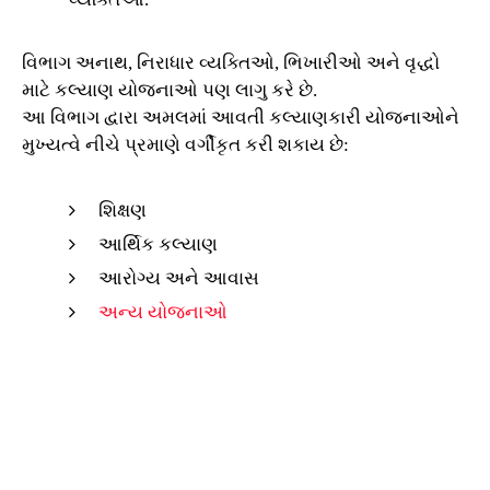
વિભાગ અનાથ, નિરાધાર વ્યક્તિઓ, ભિખારીઓ અને વૃદ્ધો
માટે કલ્યાણ યોજનાઓ પણ લાગુ કરે છે.
આ વિભાગ દ્વારા અમલમાં આવતી કલ્યાણકારી યોજનાઓને
મુખ્યત્વે નીચે પ્રમાણે વર્ગીકૃત કરી શકાય છે:
શિક્ષણ
આર્થિક કલ્યાણ
આરોગ્ય અને આવાસ
અન્ય યોજનાઓ