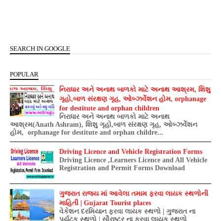
SEARCH IN GOOGLE
POPULAR
નિરાધાર અને અનાથ બાળકો માટે અનાથ આશ્રમ, શિશુ
ગૃહો,બાળ સંરક્ષણ ગૃહ, ઓબ્ઝર્વેશન હોમ, orphanage
for destitute and orphan children
નિરાધાર અને અનાથ બાળકો માટે અનાથ
આશ્રમ(Anath Ashram), શિશુ ગૃહો,બાળ સંરક્ષણ ગૃહ, ઓબ્ઝર્વેશન
હોમ, orphanage for destitute and orphan childre...
Driving Licence and Vehicle Registration Forms
Driving Licence ,Learners Licence and All Vehicle
Registration and Permit Forms Download
ગુજરાત રાજ્ય માં આવેલા તમામ ફરવા લાયક સ્થળોની
માહિતી | Gujarat Tourist places
વેકેશન દરમિયાન ફરવા લાયક સ્થળો | ગુજરાત ના
પર્યટક સ્થળો | સૌરાષ્ટ્ર ના ફરવા લાયક સ્થળો