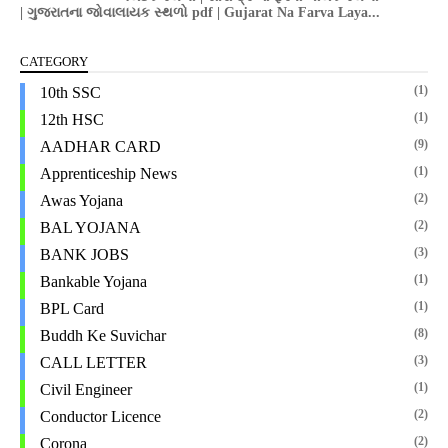
| ગુજરાતના જોવાલાયક સ્થળો pdf | Gujarat Na Farva Laya...
CATEGORY
(1)
10th SSC
(1)
12th HSC
(9)
AADHAR CARD
(1)
Apprenticeship News
(2)
Awas Yojana
(2)
BAL YOJANA
(3)
BANK JOBS
(1)
Bankable Yojana
(1)
BPL Card
(8)
Buddh Ke Suvichar
(3)
CALL LETTER
(1)
Civil Engineer
(2)
Conductor Licence
(2)
Corona