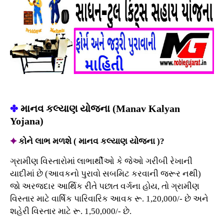
✤
માનવ કલ્યાણ યોજના (Manav Kalyan
Yojana)
✦
કોને લાભ મળશે ( માનવ કલ્યાણ યોજના )?
ગ્રામીણ વિસ્તારોમાં લાભાર્થીઓ કે જેઓ ગરીબી રેખાની
યાદીમાં છે (આવકનો પુરાવો સબમિટ કરવાની જરૂર નથી)
જો અરજદાર આર્થિક રીતે પછાત વર્ગના હોય, તો ગ્રામીણ
વિસ્તાર માટે વાર્ષિક પારિવારિક આવક રૂ. 1,20,000/- છે અને
શહેરી વિસ્તાર માટે રૂ. 1,50,000/- છે.