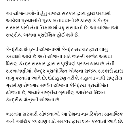
આ યોજનાઓનો હેતુ રાજ્ય સરકાર દ્વારા હાથ ધરવામાં
આવેલા પ્રયાસોને પૂરક બનાવવાનો છે કારણ કે કેન્દ્ર
સરકાર પાસે તેના નિકાલમાં વધુ સંસાધનો છે. આ યોજનાઓ
રાષ્ટ્રીય અથવા પ્રાદેશિક હોઈ શકે છે.
કેન્દ્રીય ક્ષેત્રની યોજનાઓ કેન્દ્ર સરકાર દ્વારા લાગુ
કરવામાં આવે છે અને યોજના માટે જરૂરી બજેટ અથવા
ધિરાણ કેન્દ્ર સરકાર દ્વારા સંપૂર્ણપણે પ્રાપ્ત થાય છે. તેની
સરખામણીમાં, કેન્દ્ર પ્રાયોજિત યોજના રાજ્ય સરકારો દ્વારા
લાગુ કરવામાં આવે છે. ઉદાહરણ તરીકે, મહાત્મા ગાંધી રાષ્ટ્રીય
ગ્રામીણ રોજગાર સર્જન યોજના કેન્દ્રિય પ્રાયોજિત
યોજના છે, જ્યારે રાષ્ટ્રીય ગ્રામીણ આરોગ્ય મિશન
કેન્દ્રીય ક્ષેત્રની યોજના છે.
ભારતમાં સરકારી યોજનાઓ આ દેશના નાગરિકોના સામાજિક
અને આર્થિક કલ્યાણ માટે સરકાર દ્વારા શરૂ કરવામાં આવે છે.