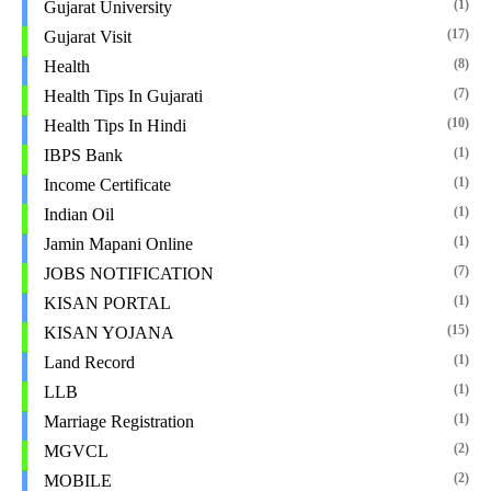
(1)
Gujarat University
(17)
Gujarat Visit
(8)
Health
(7)
Health Tips In Gujarati
(10)
Health Tips In Hindi
(1)
IBPS Bank
(1)
Income Certificate
(1)
Indian Oil
(1)
Jamin Mapani Online
(7)
JOBS NOTIFICATION
(1)
KISAN PORTAL
(15)
KISAN YOJANA
(1)
Land Record
(1)
LLB
(1)
Marriage Registration
(2)
MGVCL
(2)
MOBILE