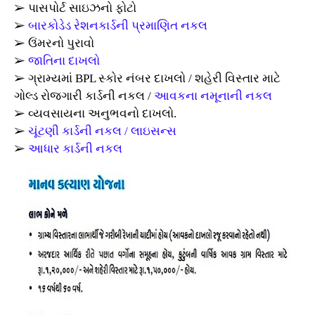
➢ પાસપોર્ટ સાઇઝનો ફોટો
➢
બારકોડેડ રેશનકાર્ડની પ્રમાણિત નકલ
➢ ઉંમરનો પુરાવો
➢
જાતિના દાખલો
➢ ગ્રામ્યમાં BPL સ્કોર નંબર દાખલો / શહેરી વિસ્તાર માટે
ગોલ્ડ રોજગારી કાર્ડની નકલ /
આવકના નમૂનાની નકલ
➢ વ્યવસાયના અનુભવનો દાખલો.
➢
ચૂંટણી કાર્ડની નકલ
/
લાઇસન્સ
➢
આધાર કાર્ડની નકલ