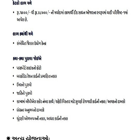
✸ અન્ય યોજનાઓ: