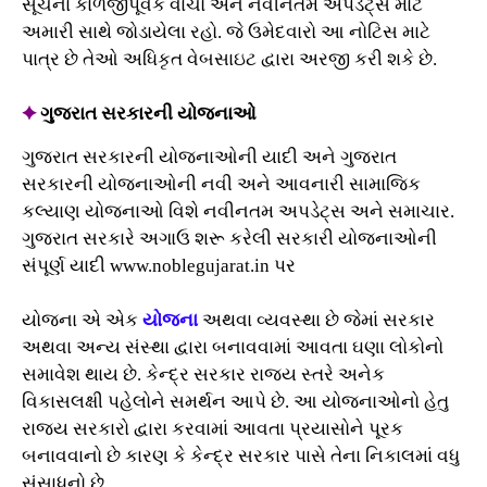
સૂચના કાળજીપૂર્વક વાંચો અને નવીનતમ અપડેટ્સ માટે
અમારી સાથે જોડાયેલા રહો. જે ઉમેદવારો આ નોટિસ માટે
પાત્ર છે તેઓ અધિકૃત વેબસાઇટ દ્વારા અરજી કરી શકે છે.
✦
ગુજરાત સરકારની યોજનાઓ
ગુજરાત સરકારની યોજનાઓની યાદી અને ગુજરાત
સરકારની યોજનાઓની નવી અને આવનારી સામાજિક
કલ્યાણ યોજનાઓ વિશે નવીનતમ અપડેટ્સ અને સમાચાર.
ગુજરાત સરકારે અગાઉ શરૂ કરેલી સરકારી યોજનાઓની
સંપૂર્ણ યાદી www.noblegujarat.in પર
યોજના એ એક
યોજના
અથવા વ્યવસ્થા છે જેમાં સરકાર
અથવા અન્ય સંસ્થા દ્વારા બનાવવામાં આવતા ઘણા લોકોનો
સમાવેશ થાય છે. કેન્દ્ર સરકાર રાજ્ય સ્તરે અનેક
વિકાસલક્ષી પહેલોને સમર્થન આપે છે. આ યોજનાઓનો હેતુ
રાજ્ય સરકારો દ્વારા કરવામાં આવતા પ્રયાસોને પૂરક
બનાવવાનો છે કારણ કે કેન્દ્ર સરકાર પાસે તેના નિકાલમાં વધુ
સંસાધનો છે.