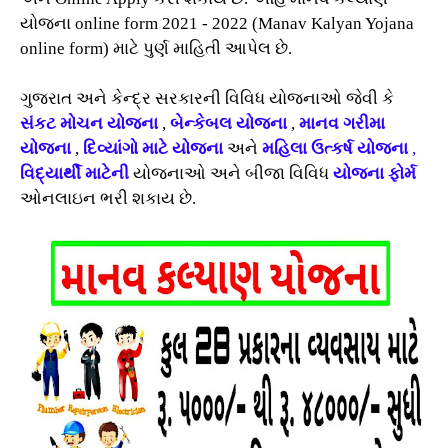
યોજના online form 2021 - 2022 (Manav Kalyan Yojana
online form) માટે પુર્ણ માહિતી આપેલ છે.
ગુજરાત અને કેન્દ્ર સરકારની વિવિધ યોજનાઓ જેવી કે
સંકટ મોચન યોજના
,
બેન્કેબલ યોજના
,
માનવ
ગરીમા
યોજના
,
દિવ્યાંગો માટે યોજના
અને
મહિલા ઉત્કર્ષ યોજના
,
વિદ્યાર્થી માટેની
યોજનાઓ અને બીજા વિવિધ
યોજના ફોર્મ
ઓનલાઇન ભરી શકાય છે.