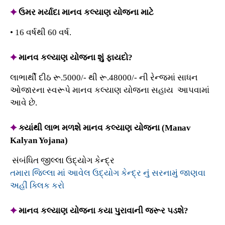
✦
ઉમર મર્યાદા માનવ કલ્યાણ યોજના માટે
• 16 વર્ષથી 60 વર્ષ.
✦
માનવ કલ્યાણ યોજના શું ફાયદો?
લાભાર્થી દીઠ રૂ.5000/- થી રૂ.48000/- ની રેન્જમાં સાધન
ઓજારના સ્વરૂપે માનવ કલ્યાણ યોજના સહાય આપવામાં
આવે છે.
✦
ક્યાંથી લાભ મળશે માનવ કલ્યાણ યોજના (Manav
Kalyan Yojana)
સંબંધિત જીલ્લા ઉદ્યોગ કેન્દ્ર
તમારા જિલ્લા માં આવેલ ઉદ્યોગ કેન્દ્ર નું સરનામું જાણવા
અહીં ક્લિક કરો
✦
માનવ કલ્યાણ યોજના કયા પુરાવાની જરૂર પડશે?