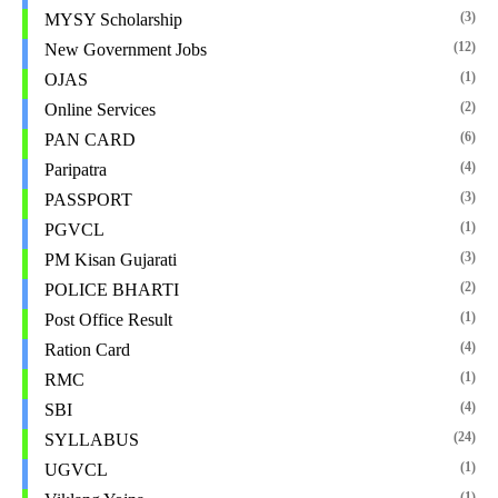
(3)
MYSY Scholarship
(12)
New Government Jobs
(1)
OJAS
(2)
Online Services
(6)
PAN CARD
(4)
Paripatra
(3)
PASSPORT
(1)
PGVCL
(3)
PM Kisan Gujarati
(2)
POLICE BHARTI
(1)
Post Office Result
(4)
Ration Card
(1)
RMC
(4)
SBI
(24)
SYLLABUS
(1)
UGVCL
(1)