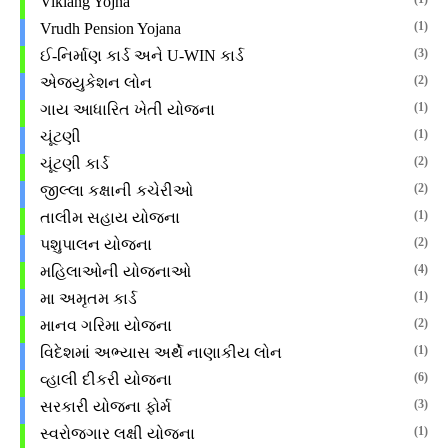
Viklang Yojna
(1)
Vrudh Pension Yojana
(3)
ઈ-નિર્માણ કાર્ડ અને U-WIN કાર્ડ
(2)
એજ્યુકેશન લોન
(1)
ગાય આધારિત ખેતી યોજના
(1)
ચૂંટણી
(2)
ચૂંટણી કાર્ડ
(2)
જીલ્લા કક્ષાની કચેરીઓ
(1)
તાલીમ સહાય યોજના
(2)
પશુપાલન યોજના
(4)
મહિલાઓની યોજનાઓ
(1)
મા અમૃતમ કાર્ડ
(2)
માનવ ગરિમા યોજના
(1)
વિદેશમાં અભ્યાસ અર્થે નાણાકીય લોન
(6)
વ્હાલી દીકરી યોજના
(3)
સરકારી યોજના ફોર્મ
(1)
સ્વરોજગાર લક્ષી યોજના