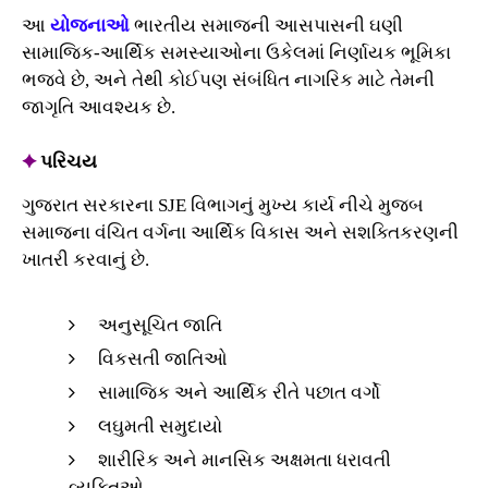
આ
યોજનાઓ
ભારતીય સમાજની આસપાસની ઘણી
સામાજિક-આર્થિક સમસ્યાઓના ઉકેલમાં નિર્ણાયક ભૂમિકા
ભજવે છે, અને તેથી કોઈપણ સંબંધિત નાગરિક માટે તેમની
જાગૃતિ આવશ્યક છે.
✦
પરિચય
ગુજરાત સરકારના SJE વિભાગનું મુખ્ય કાર્ય નીચે મુજબ
સમાજના વંચિત વર્ગના આર્થિક વિકાસ અને સશક્તિકરણની
ખાતરી કરવાનું છે.
અનુસૂચિત જાતિ
વિકસતી જાતિઓ
સામાજિક અને આર્થિક રીતે પછાત વર્ગો
લઘુમતી સમુદાયો
શારીરિક અને માનસિક અક્ષમતા ધરાવતી
વ્યક્તિઓ.