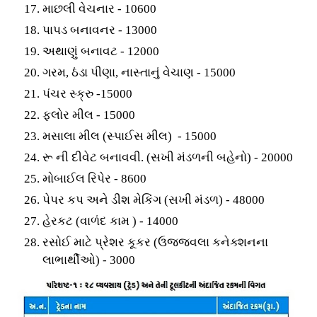
માછલી વેચનાર - 10600
પાપડ બનાવનર - 13000
અથાણું બનાવટ - 12000
ગરમ, ઠંડા પીણા, નાસ્તાનું વેચાણ - 15000
પંચર સ્ક્રુ -15000
ફ્લોર મીલ - 15000
મસાલા મીલ (સ્પાઈસ મીલ) - 15000
રૂ ની દીવેટ બનાવવી. (સખી મંડળની બહેનો) - 20000
મોબાઈલ રિપેર - 8600
પેપર કપ અને ડીશ મેકિંગ (સખી મંડળ) - 48000
હેરકટ (વાળંદ કામ ) - 14000
રસોઈ માટે પ્રેશર કૂકર (ઉજ્જવલા કનેક્શનના
લાભાર્થીઓ) - 3000