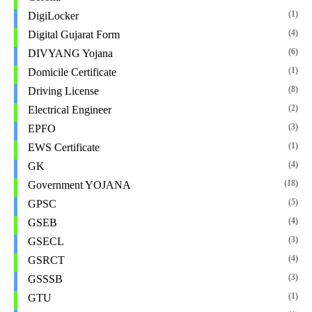
(1)
DigiLocker
(4)
Digital Gujarat Form
(6)
DIVYANG Yojana
(1)
Domicile Certificate
(8)
Driving License
(2)
Electrical Engineer
(3)
EPFO
(1)
EWS Certificate
(4)
GK
(18)
Government YOJANA
(5)
GPSC
(4)
GSEB
(3)
GSECL
(4)
GSRCT
(3)
GSSSB
(1)
GTU