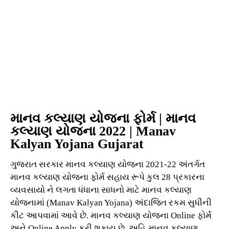
માનવ કલ્યાણ યોજના ફોર્મ | માનવ
કલ્યાણ યોજના 2022 | Manav
Kalyan Yojana Gujarat
ગુજરાત સરકાર માનવ કલ્યાણ યોજના 2021-22 અંતર્ગત
માનવ કલ્યાણ યોજના ફોર્મ સહાય રૂપે કુલ 28 પ્રકારના
વ્યવસાયો ને લગતા ધંધાના સાધનો માટે માનવ કલ્યાણ
યોજનામાં (Manav Kalyan Yojana) અંદાજિત રકમ સુધીની
કીટ આપવામાં આવે છે. માનવ કલ્યાણ યોજના Online ફોર્મ
અને Online Apply કરી શકાય છે. અહિ માનવ કલ્યાણ